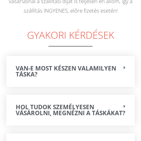
vásárlásnál a szállítási díjat is teljesen én állom, így a
szállítás INGYENES, előre fizetés esetén!
GYAKORI KÉRDÉSEK
VAN-E MOST KÉSZEN VALAMILYEN
TÁSKA?
HOL TUDOK SZEMÉLYESEN
VÁSÁROLNI, MEGNÉZNI A TÁSKÁKAT?