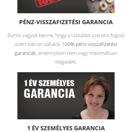
PÉNZ-VISSZAFIZETÉSI GARANCIA
Biztos vagyok benne, hogy a táskádat szeretni fogod,
ezért bátran vállalok
100% pénz-visszafizetési
garanciát
, amennyiben nem vagy maximálisan
elégedett.
1 ÉV SZEMÉLYES GARANCIA