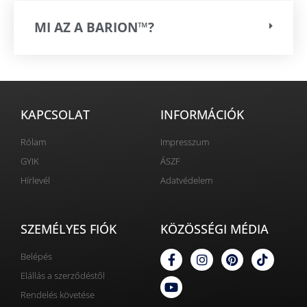
MI AZ A BARION™?
KAPCSOLAT
INFORMÁCIÓK
Rólam
Impresszum
GYIK
ÁSZF
Hírlevél
Adatvédelem
SZEMÉLYES FIÓK
KÖZÖSSÉGI MÉDIA
Belépés
Elállás a szerződéstől
Rendelés követése