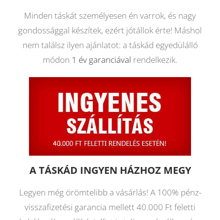
Minden táskát személyesen én varrok, és nagy
gondossággal készítek, ezért jótállok érte! Máshol
nem találsz ilyen ajánlatot: a táskád egyedülálló
módon
1 év garanciával
rendelkezik.
A TÁSKÁD INGYEN HÁZHOZ MEGY
Legyen még örömtelibb a vásárlás! A 100% pénz-
visszafizetési garancia mellett 40.000 Ft feletti