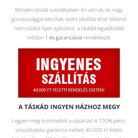
Minden táskát személyesen én varrok, és nagy
gondossággal készítek, ezért jótállok érte! Máshol
nem találsz ilyen ajánlatot: a táskád egyedülálló
módon
1 év garanciával
rendelkezik.
A TÁSKÁD INGYEN HÁZHOZ MEGY
Legyen még örömtelibb a vásárlás! A 100% pénz-
visszafizetési garancia mellett 40.000 Ft feletti