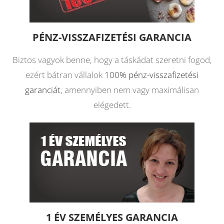
PÉNZ-VISSZAFIZETÉSI GARANCIA
Biztos vagyok benne, hogy a táskádat szeretni fogod,
ezért bátran vállalok
100% pénz-visszafizetési
garanciát
, amennyiben nem vagy maximálisan
elégedett.
1 ÉV SZEMÉLYES GARANCIA