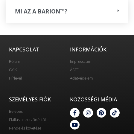
MI AZ A BARION™?
KAPCSOLAT
INFORMÁCIÓK
Rólam
Impresszum
GYIK
ÁSZF
Hírlevél
Adatvédelem
SZEMÉLYES FIÓK
KÖZÖSSÉGI MÉDIA
Belépés
Elállás a szerződéstől
Rendelés követése