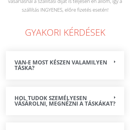
vásárlásnál a szállítási díjat is teljesen én állom, így a
szállítás INGYENES, előre fizetés esetén!
GYAKORI KÉRDÉSEK
VAN-E MOST KÉSZEN VALAMILYEN
TÁSKA?
HOL TUDOK SZEMÉLYESEN
VÁSÁROLNI, MEGNÉZNI A TÁSKÁKAT?