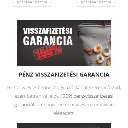
Kosárba teszem
Kosárba teszem
PÉNZ-VISSZAFIZETÉSI GARANCIA
Biztos vagyok benne, hogy a táskádat szeretni fogod,
ezért bátran vállalok
100% pénz-visszafizetési
garanciát
, amennyiben nem vagy maximálisan
elégedett.