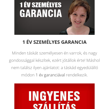
1 ÉV SZEMÉLYES GARANCIA
Minden táskát személyesen én varrok, és nagy
gondossággal készítek, ezért jótállok érte! Máshol
nem találsz ilyen ajánlatot: a táskád egyedülálló
módon
1 év garanciával
rendelkezik.