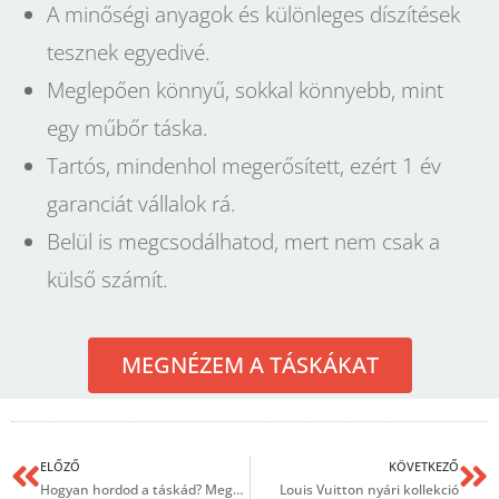
A minőségi anyagok és különleges díszítések
tesznek egyedivé.
Meglepően könnyű, sokkal könnyebb, mint
egy műbőr táska.
Tartós, mindenhol megerősített, ezért 1 év
garanciát vállalok rá.
Belül is megcsodálhatod, mert nem csak a
külső számít.
MEGNÉZEM A TÁSKÁKAT
ELŐZŐ
KÖVETKEZŐ
Hogyan hordod a táskád? Megmondom ki vagy!
Louis Vuitton nyári kollekció