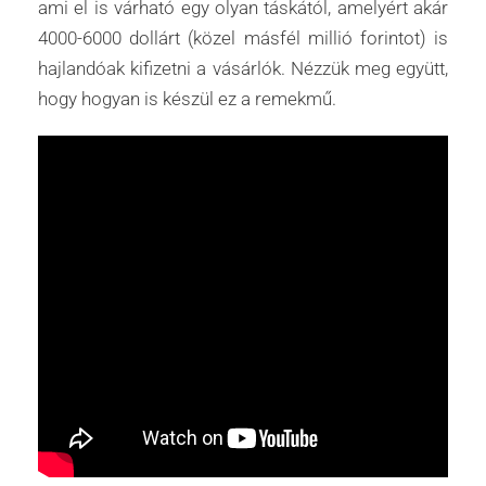
ami el is várható egy olyan táskától, amelyért akár
4000-6000 dollárt (közel másfél millió forintot) is
hajlandóak kifizetni a vásárlók. Nézzük meg együtt,
hogy hogyan is készül ez a remekmű.