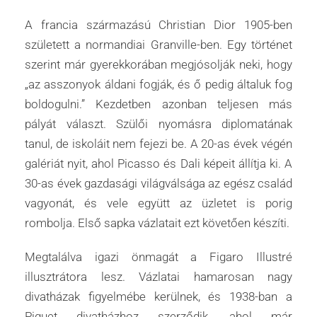
A francia származású Christian Dior 1905-ben
született a normandiai Granville-ben. Egy történet
szerint már gyerekkorában megjósolják neki, hogy
„az asszonyok áldani fogják, és ő pedig általuk fog
boldogulni.” Kezdetben azonban teljesen más
pályát választ. Szülői nyomásra diplomatának
tanul, de iskoláit nem fejezi be. A 20-as évek végén
galériát nyit, ahol Picasso és Dali képeit állítja ki. A
30-as évek gazdasági világválsága az egész család
vagyonát, és vele együtt az üzletet is porig
rombolja. Első sapka vázlatait ezt követően készíti.
Megtalálva igazi önmagát a Figaro Illustré
illusztrátora lesz. Vázlatai hamarosan nagy
divatházak figyelmébe kerülnek, és 1938-ban a
Piguet divatházhoz szerződik, ahol már