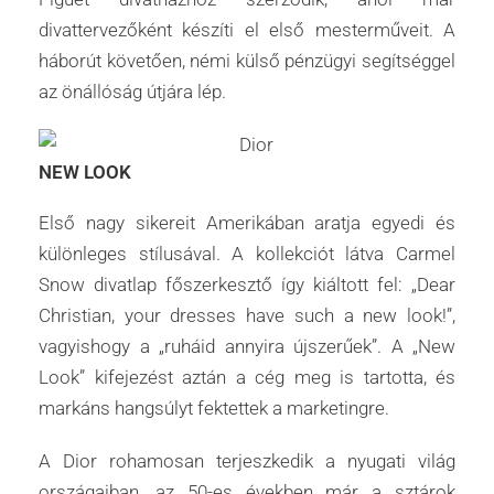
divattervezőként készíti el első mesterműveit. A
háborút követően, némi külső pénzügyi segítséggel
az önállóság útjára lép.
NEW LOOK
Első nagy sikereit Amerikában aratja egyedi és
különleges stílusával. A kollekciót látva Carmel
Snow divatlap főszerkesztő így kiáltott fel: „Dear
Christian, your dresses have such a new look!”,
vagyishogy a „ruháid annyira újszerűek”. A „New
Look” kifejezést aztán a cég meg is tartotta, és
markáns hangsúlyt fektettek a marketingre.
A Dior rohamosan terjeszkedik a nyugati világ
országaiban, az 50-es években már a sztárok