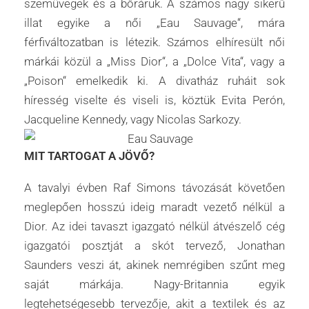
szemüvegek és a bőráruk. A számos nagy sikerű
illat egyike a női „Eau Sauvage“, mára
férfiváltozatban is létezik. Számos elhíresült női
márkái közül a „Miss Dior“, a „Dolce Vita“, vagy a
„Poison“ emelkedik ki. A divatház ruháit sok
híresség viselte és viseli is, köztük Evita Perón,
Jacqueline Kennedy, vagy Nicolas Sarkozy.
MIT TARTOGAT A JÖVŐ?
A tavalyi évben Raf Simons távozását követően
meglepően hosszú ideig maradt vezető nélkül a
Dior. Az idei tavaszt igazgató nélkül átvészelő cég
igazgatói posztját a skót tervező, Jonathan
Saunders veszi át, akinek nemrégiben szűnt meg
saját márkája. Nagy-Britannia egyik
legtehetségesebb tervezője, akit a textilek és az