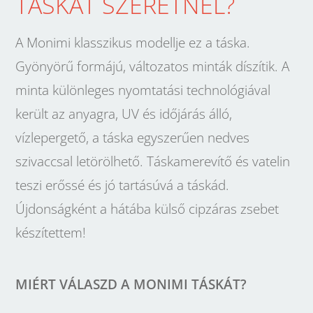
TÁSKÁT SZERETNÉL?
A Monimi klasszikus modellje ez a táska.
Gyönyörű formájú, változatos minták díszítik. A
minta különleges nyomtatási technológiával
került az anyagra, UV és időjárás álló,
vízlepergető, a táska egyszerűen nedves
szivaccsal letörölhető. Táskamerevítő és vatelin
teszi erőssé és jó tartásúvá a táskád.
Újdonságként a hátába külső cipzáras zsebet
készítettem!
MIÉRT VÁLASZD A MONIMI TÁSKÁT?