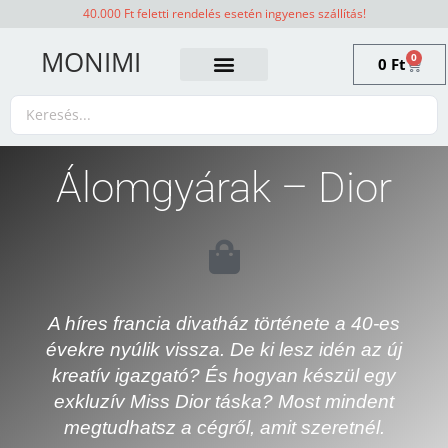
40.000 Ft feletti rendelés esetén ingyenes szállítás!
MONIMI
0
0
Ft
Álomgyárak – Dior
A híres francia divatház története a 40-es
évekre nyúlik vissza. De ki lesz idén az új
kreatív igazgató? És hogyan készül egy
exkluzív Miss Dior táska? Most mindent
megtudhatsz a cégről, amit szeretnél.