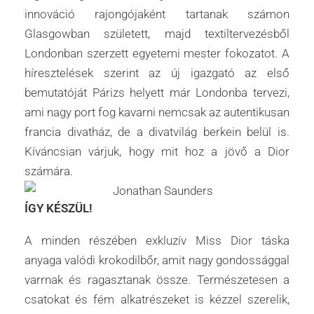
innováció rajongójaként tartanak számon
Glasgowban született, majd textiltervezésből
Londonban szerzett egyetemi mester fokozatot. A
híresztelések szerint az új igazgató az első
bemutatóját Párizs helyett már Londonba tervezi,
ami nagy port fog kavarni nemcsak az autentikusan
francia divatház, de a divatvilág berkein belül is.
Kíváncsian várjuk, hogy mit hoz a jövő a Dior
számára.
ÍGY KÉSZÜL!
A minden részében exkluzív Miss Dior táska
anyaga valódi krokodilbőr, amit nagy gondossággal
varrnak és ragasztanak össze. Természetesen a
csatokat és fém alkatrészeket is kézzel szerelik,