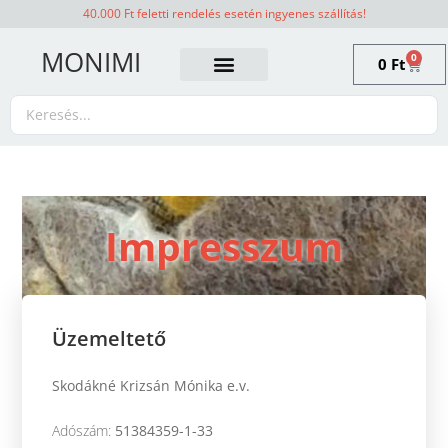
40.000 Ft feletti rendelés esetén ingyenes szállítás!
MONIMI
0
0
Ft
Impresszum
Üzemeltető
Skodákné Krizsán Mónika e.v.
Adószám:
51384359-1-33