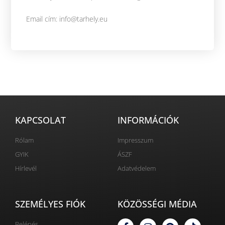
Email cím: info@tarhely.eu
KAPCSOLAT
INFORMÁCIÓK
Rólam
Impresszum
GYIK
ÁSZF
Hírlevél
Adatvédelem
SZEMÉLYES FIÓK
KÖZÖSSÉGI MÉDIA
Belépés