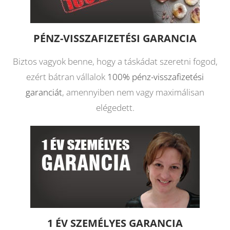
PÉNZ-VISSZAFIZETÉSI GARANCIA
Biztos vagyok benne, hogy a táskádat szeretni fogod,
ezért bátran vállalok
100% pénz-visszafizetési
garanciát
, amennyiben nem vagy maximálisan
elégedett.
1 ÉV SZEMÉLYES GARANCIA