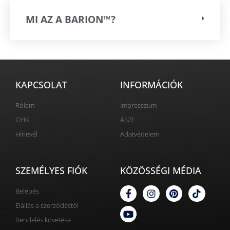
MI AZ A BARION™?
KAPCSOLAT
INFORMÁCIÓK
Rólam
Impresszum
GYIK
ÁSZF
Hírlevél
Adatvédelem
SZEMÉLYES FIÓK
KÖZÖSSÉGI MÉDIA
Belépés
Elállás a szerződéstől
Rendelés követése