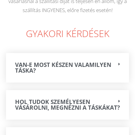
vásárlásnál a szállítási díjat is teljesen én állom, így a
szállítás INGYENES, előre fizetés esetén!
GYAKORI KÉRDÉSEK
VAN-E MOST KÉSZEN VALAMILYEN
TÁSKA?
HOL TUDOK SZEMÉLYESEN
VÁSÁROLNI, MEGNÉZNI A TÁSKÁKAT?