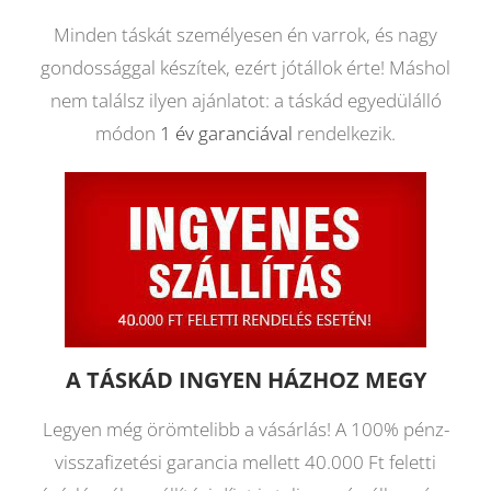
Minden táskát személyesen én varrok, és nagy
gondossággal készítek, ezért jótállok érte! Máshol
nem találsz ilyen ajánlatot: a táskád egyedülálló
módon
1 év garanciával
rendelkezik.
A TÁSKÁD INGYEN HÁZHOZ MEGY
Legyen még örömtelibb a vásárlás! A 100% pénz-
visszafizetési garancia mellett 40.000 Ft feletti