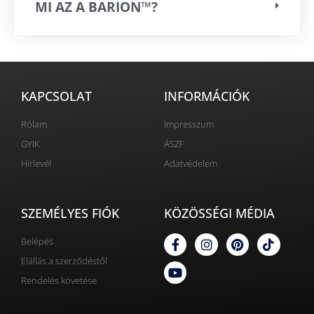
MI AZ A BARION™?
KAPCSOLAT
INFORMÁCIÓK
Rólam
Impresszum
GYIK
ÁSZF
Hírlevél
Adatvédelem
SZEMÉLYES FIÓK
KÖZÖSSÉGI MÉDIA
Belépés
Elállás a szerződéstől
Rendelés követése