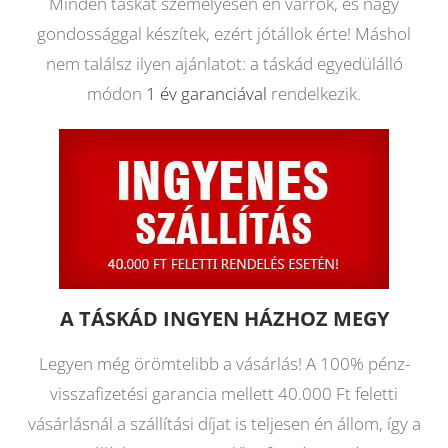
Minden táskát személyesen én varrok, és nagy
gondossággal készítek, ezért jótállok érte! Máshol
nem találsz ilyen ajánlatot: a táskád egyedülálló
módon
1 év garanciával
rendelkezik.
A TÁSKÁD INGYEN HÁZHOZ MEGY
Legyen még örömtelibb a vásárlás! A 100% pénz-
visszafizetési garancia mellett 40.000 Ft feletti
vásárlásnál a szállítási díjat is teljesen én állom, így a