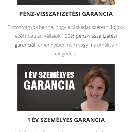
PÉNZ-VISSZAFIZETÉSI GARANCIA
Biztos vagyok benne, hogy a táskádat szeretni fogod,
ezért bátran vállalok
100% pénz-visszafizetési
garanciát
, amennyiben nem vagy maximálisan
elégedett.
1 ÉV SZEMÉLYES GARANCIA