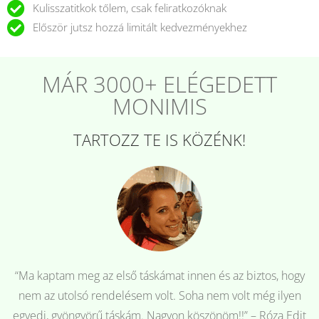
Kulisszatitkok tőlem, csak feliratkozóknak
Először jutsz hozzá limitált kedvezményekhez
MÁR 3000+ ELÉGEDETT
MONIMIS
TARTOZZ TE IS KÖZÉNK!
“Ma kaptam meg az első táskámat innen és az biztos, hogy
nem az utolsó rendelésem volt. Soha nem volt még ilyen
egyedi, gyöngyörű táskám. Nagyon köszönöm!!” – Róza Edit