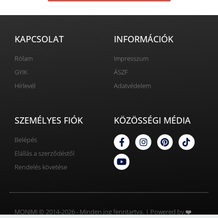
KAPCSOLAT
INFORMÁCIÓK
Rólam
Impresszum
GYIK
ÁSZF
Hírlevél
Adatvédelem
SZEMÉLYES FIÓK
KÖZÖSSÉGI MÉDIA
Belépés
Elállás a szerződéstől
Rendelés követése
MONIMI © 2014-2026 - Minden jog fenntartva. | Powered by ❤️