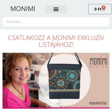
MONIMI
0
0
Ft
CSATLAKOZZ A MONIMI EXKLUZÍV
LISTÁJÁHOZ!