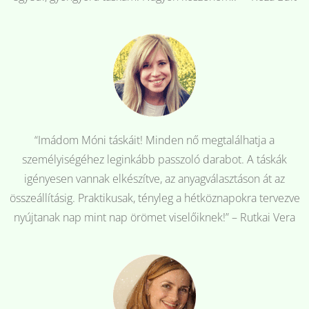
“Imádom Móni táskáit! Minden nő megtalálhatja a
személyiségéhez leginkább passzoló darabot. A táskák
igényesen vannak elkészítve, az anyagválasztáson át az
összeállításig. Praktikusak, tényleg a hétköznapokra tervezve
nyújtanak nap mint nap örömet viselőiknek!” – Rutkai Vera