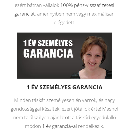
ezért bátran vállalok
100% pénz-visszafizetési
garanciát
, amennyiben nem vagy maximálisan
elégedett.
1 ÉV SZEMÉLYES GARANCIA
Minden táskát személyesen én varrok, és nagy
gondossággal készítek, ezért jótállok érte! Máshol
nem találsz ilyen ajánlatot: a táskád egyedülálló
módon
1 év garanciával
rendelkezik.