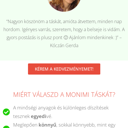
“Nagyon köszönöm a táskát, amióta átvettem, minden nap
hordom. Igényes varrás, szeretem, hogy a belseje is vidám. A
gyors postázás is plusz pont 🙂 Ajánlom mindenkinek :)” –
Kóczán Gerda
KÉREM A KEDVEZMÉNYEMET!
MIÉRT VÁLASZD A MONIMI TÁSKÁT?
A minőségi anyagok és különleges díszítések
tesznek
egyedi
vé.
Meglepően
könnyű
, sokkal könnyebb, mint egy