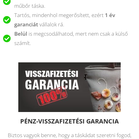
műbőr táska.
Tartós, mindenhol megerősített, ezért
1 év
garanciát
vállalok rá.
Belül
is megcsodálhatod, mert nem csak a külső
számít.
PÉNZ-VISSZAFIZETÉSI GARANCIA
Biztos vagyok benne, hogy a táskádat szeretni fogod,