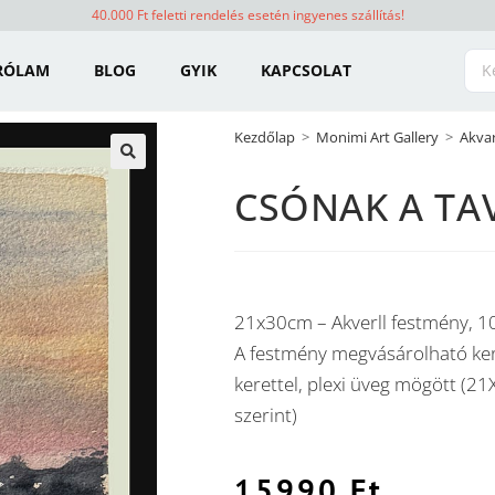
40.000 Ft feletti rendelés esetén ingyenes szállítás!
RÓLAM
BLOG
GYIK
KAPCSOLAT
Kezdőlap
>
Monimi Art Gallery
>
Akvar
🔍
CSÓNAK A TA
21x30cm – Akverll festmény, 1
A festmény megvásárolható ker
kerettel, plexi üveg mögött (
szerint)
15990
Ft