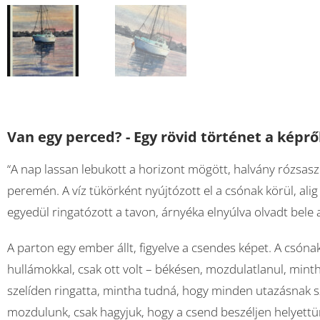
Van egy perced? - Egy rövid történet a képrő
“A nap lassan lebukott a horizont mögött, halvány rózsasz
peremén. A víz tükörként nyújtózott el a csónak körül, alig
egyedül ringatózott a tavon, árnyéka elnyúlva olvadt bele
A parton egy ember állt, figyelve a csendes képet. A csón
hullámokkal, csak ott volt – békésen, mozdulatlanul, mintha
szelíden ringatta, mintha tudná, hogy minden utazásnak s
mozdulunk, csak hagyjuk, hogy a csend beszéljen helyettü