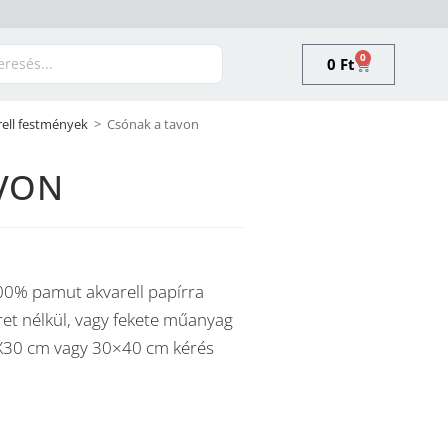
0
0
Ft
ell festmények
>
Csónak a tavon
VON
00% pamut akvarell papírra
et nélkül, vagy fekete műanyag
21X30 cm vagy 30×40 cm kérés