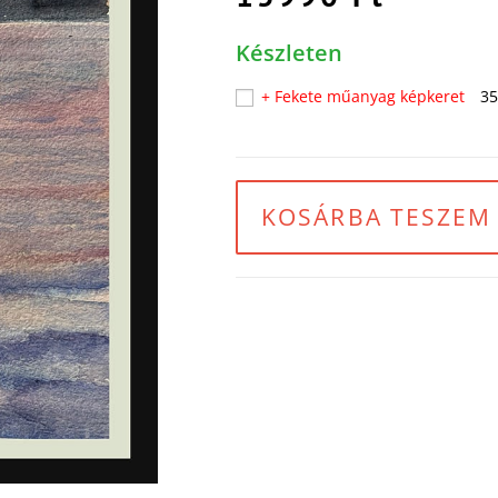
Készleten
+ Fekete műanyag képkeret
35
KOSÁRBA TESZEM