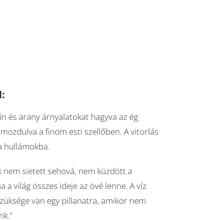
l:
ín és arany árnyalatokat hagyva az ég
 mozdulva a finom esti szellőben. A vitorlás
 a hullámokba.
ak nem sietett sehová, nem küzdött a
 a világ összes ideje az övé lenne. A víz
züksége van egy pillanatra, amikor nem
nk.”