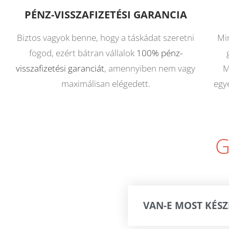
PÉNZ-VISSZAFIZETÉSI GARANCIA
Biztos vagyok benne, hogy a táskádat szeretni
Mi
fogod, ezért bátran vállalok
100% pénz-
visszafizetési garanciát
, amennyiben nem vagy
M
maximálisan elégedett.
egy
G
VAN-E MOST KÉS