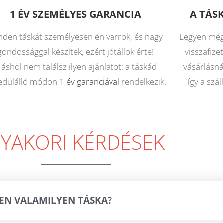
1 ÉV SZEMÉLYES GARANCIA
A TÁS
nden táskát személyesen én varrok, és nagy
Legyen még
gondossággal készítek, ezért jótállok érte!
visszafize
áshol nem találsz ilyen ajánlatot: a táskád
vásárlásnál
edülálló módon
1 év garanciával
rendelkezik.
így a szá
YAKORI KÉRDÉSEK
ZEN VALAMILYEN TÁSKA?