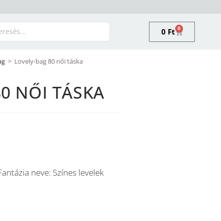
0
0
Ft
ag
>
Lovely-bag 80 női táska
0 NŐI TÁSKA
antázia neve: Színes levelek