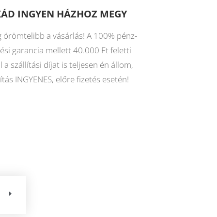
KÁD INGYEN HÁZHOZ MEGY
 örömtelibb a vásárlás! A 100% pénz-
tési garancia mellett 40.000 Ft feletti
 a szállítási díjat is teljesen én állom,
llítás INGYENES, előre fizetés esetén!