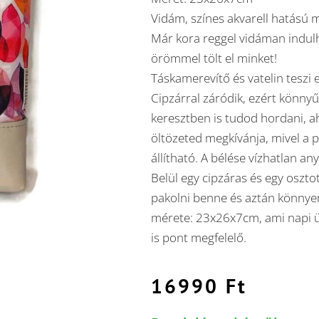
Vidám, színes akvarell hatású m
Már kora reggel vidáman indul
örömmel tölt el minket!
Táskamerevítő és vatelin teszi 
Cipzárral záródik, ezért könnyű 
keresztben is tudod hordani, a
öltözeted megkívánja, mivel a 
állítható. A bélése vízhatlan an
Belül egy cipzáras és egy oszto
pakolni benne és aztán könnyen 
mérete: 23x26x7cm, ami napi ü
is pont megfelelő.
16990
Ft