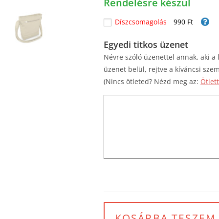
Rendelésre készül
Díszcsomagolás
990 Ft
Egyedi titkos üzenet
Névre szóló üzenettel annak, aki a
üzenet belül, rejtve a kíváncsi szem
(Nincs ötleted? Nézd meg az:
Ötlet
KOSÁRBA TESZEM