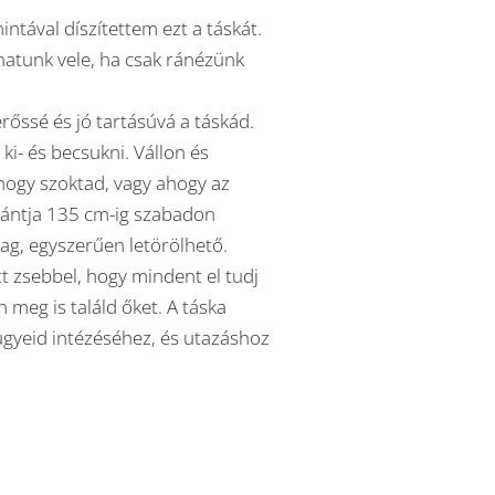
intával díszítettem ezt a táskát.
hatunk vele, ha csak ránézünk
erőssé és jó tartásúvá a táskád.
ki- és becsukni. Vállon és
hogy szoktad, vagy ahogy az
pántja 135 cm-ig szabadon
yag, egyszerűen letörölhető.
tt zsebbel, hogy mindent el tudj
meg is találd őket. A táska
gyeid intézéséhez, és utazáshoz