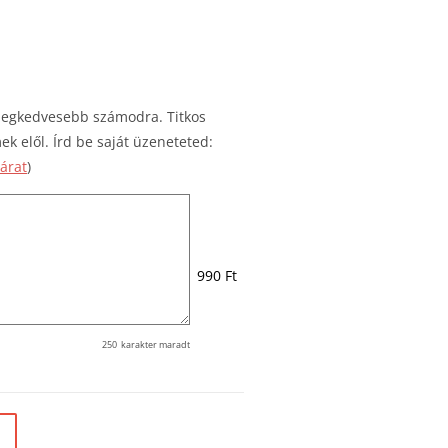
 legkedvesebb számodra. Titkos
ek elől. Írd be saját üzeneteted:
tárat
)
990 Ft
250
karakter maradt