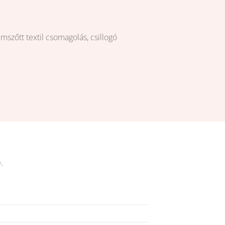
emszőtt textil csomagolás, csillogó
.