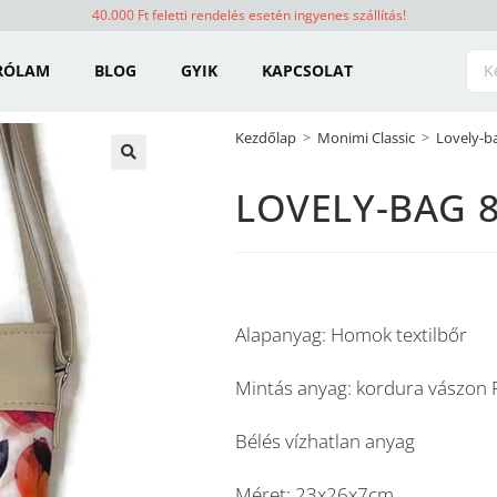
40.000 Ft feletti rendelés esetén ingyenes szállítás!
RÓLAM
BLOG
GYIK
KAPCSOLAT
Kezdőlap
>
Monimi Classic
>
Lovely-b
🔍
LOVELY-BAG 8
Alapanyag: Homok textilbőr
Mintás anyag: kordura vászon F
Bélés vízhatlan anyag
Méret: 23x26x7cm