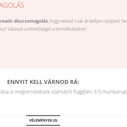
AGOLÁS
kreatív díszcsomagolás
, hogy neked csak át kelljen nyújtani! N
ólsz? Válaszd a lehetőséget a termékoldalon!
ENNYIT KELL VÁRNOD RÁ:
zása a megrendelések számától függően 3-5 munkanap
VÉLEMÉNYEK (0)