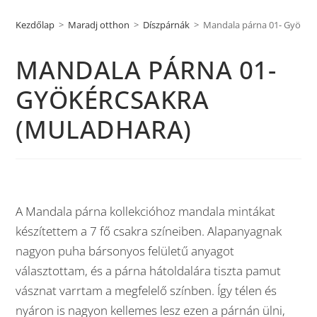
Kezdőlap
>
Maradj otthon
>
Díszpárnák
>
Mandala párna 01- Gyökér
MANDALA PÁRNA 01-
GYÖKÉRCSAKRA
(MULADHARA)
A Mandala párna kollekcióhoz mandala mintákat
készítettem a 7 fő csakra színeiben. Alapanyagnak
nagyon puha bársonyos felületű anyagot
választottam, és a párna hátoldalára tiszta pamut
vásznat varrtam a megfelelő színben. Így télen és
nyáron is nagyon kellemes lesz ezen a párnán ülni,