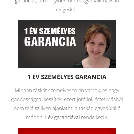
garanciát
, amennyiben nem vagy maximálisan
elégedett.
1 ÉV SZEMÉLYES GARANCIA
Minden táskát személyesen én varrok, és nagy
gondossággal készítek, ezért jótállok érte! Máshol
nem találsz ilyen ajánlatot: a táskád egyedülálló
módon
1 év garanciával
rendelkezik.