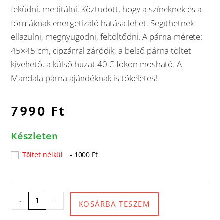
feküdni, meditálni. Köztudott, hogy a színeknek és a
formáknak energetizáló hatása lehet. Segíthetnek
ellazulni, megnyugodni, feltöltődni. A párna mérete:
45×45 cm, cipzárral záródik, a belső párna töltet
kivehető, a külső huzat 40 C fokon mosható. A
Mandala párna ajándéknak is tökéletes!
7990
Ft
Készleten
Töltet nélkül
- 1000 Ft
-
+
KOSÁRBA TESZEM