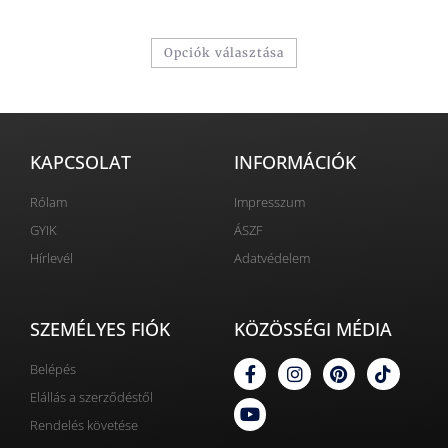
Opciók választása
KAPCSOLAT
INFORMÁCIÓK
Rólam
Impresszum
GYIK
ÁSZF
Hírlevél
Adatvédelem
SZEMÉLYES FIÓK
KÖZÖSSÉGI MÉDIA
Belépés
Elállás a szerződéstől
Rendelés követése