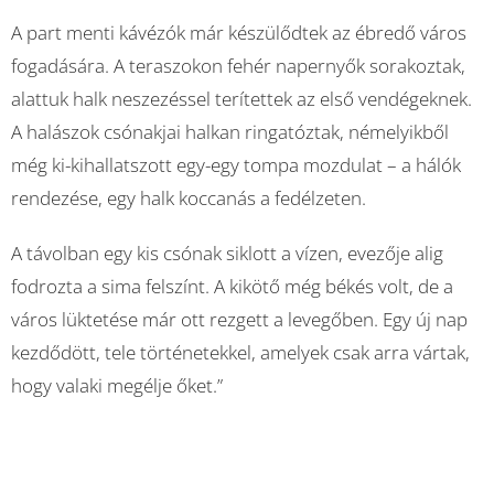
A part menti kávézók már készülődtek az ébredő város
fogadására. A teraszokon fehér napernyők sorakoztak,
alattuk halk neszezéssel terítettek az első vendégeknek.
A halászok csónakjai halkan ringatóztak, némelyikből
még ki-kihallatszott egy-egy tompa mozdulat – a hálók
rendezése, egy halk koccanás a fedélzeten.
A távolban egy kis csónak siklott a vízen, evezője alig
fodrozta a sima felszínt. A kikötő még békés volt, de a
város lüktetése már ott rezgett a levegőben. Egy új nap
kezdődött, tele történetekkel, amelyek csak arra vártak,
hogy valaki megélje őket.”