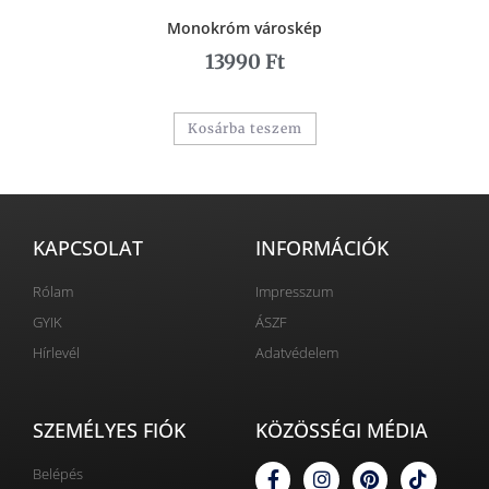
Monokróm városkép
13990
Ft
Kosárba teszem
KAPCSOLAT
INFORMÁCIÓK
Rólam
Impresszum
GYIK
ÁSZF
Hírlevél
Adatvédelem
SZEMÉLYES FIÓK
KÖZÖSSÉGI MÉDIA
Belépés