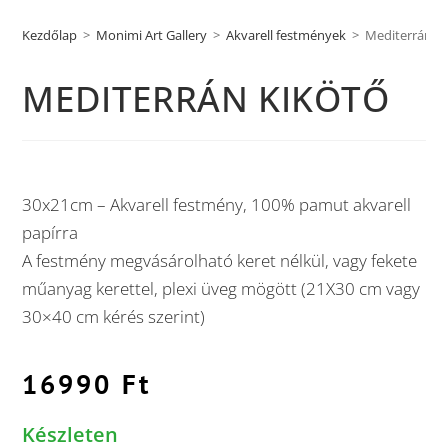
Kezdőlap
>
Monimi Art Gallery
>
Akvarell festmények
>
Mediterrán ki
MEDITERRÁN KIKÖTŐ
30x21cm – Akvarell festmény, 100% pamut akvarell
papírra
A festmény megvásárolható keret nélkül, vagy fekete
műanyag kerettel, plexi üveg mögött (21X30 cm vagy
30×40 cm kérés szerint)
16990
Ft
Készleten