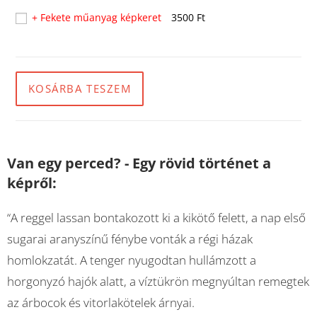
+ Fekete műanyag képkeret
3500 Ft
KOSÁRBA TESZEM
Van egy perced? - Egy rövid történet a
képről:
“A reggel lassan bontakozott ki a kikötő felett, a nap első
sugarai aranyszínű fénybe vonták a régi házak
homlokzatát. A tenger nyugodtan hullámzott a
horgonyzó hajók alatt, a víztükrön megnyúltan remegtek
az árbocok és vitorlakötelek árnyai.