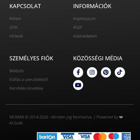
KAPCSOLAT
INFORMÁCIÓK
Rólam
Impresszum
GYIK
ÁSZF
Hírlevél
Adatvédelem
SZEMÉLYES FIÓK
KÖZÖSSÉGI MÉDIA
Belépés
Elállás a szerződéstől
Rendelés követése
MONIMI © 2014-2026 - Minden jog fenntartva. | Powered by ❤️
AI.Szaki