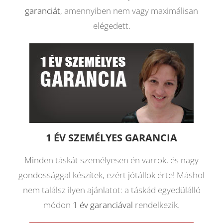
garanciát
, amennyiben nem vagy maximálisan
elégedett.
1 ÉV SZEMÉLYES GARANCIA
Minden táskát személyesen én varrok, és nagy
gondossággal készítek, ezért jótállok érte! Máshol
nem találsz ilyen ajánlatot: a táskád egyedülálló
módon
1 év garanciával
rendelkezik.