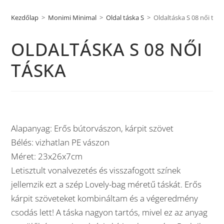
Kezdőlap
>
Monimi Minimal
>
Oldal táska S
>
Oldaltáska S 08 női tás
OLDALTÁSKA S 08 NŐI
TÁSKA
Alapanyag: Erős bútorvászon, kárpit szövet
Bélés: vizhatlan PE vászon
Méret: 23x26x7cm
Letisztult vonalvezetés és visszafogott színek
jellemzik ezt a szép Lovely-bag méretű táskát. Erős
kárpit szöveteket kombináltam és a végeredmény
csodás lett! A táska nagyon tartós, mivel ez az anyag