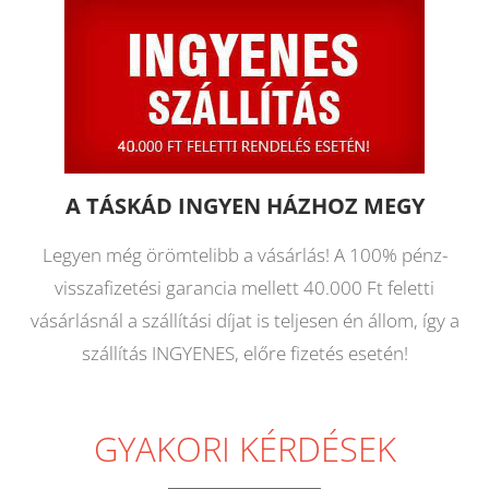
A TÁSKÁD INGYEN HÁZHOZ MEGY
Legyen még örömtelibb a vásárlás! A 100% pénz-
visszafizetési garancia mellett 40.000 Ft feletti
vásárlásnál a szállítási díjat is teljesen én állom, így a
szállítás INGYENES, előre fizetés esetén!
GYAKORI KÉRDÉSEK