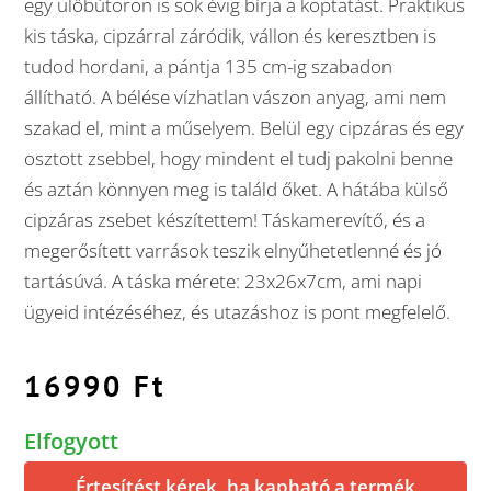
egy ülőbútoron is sok évig bírja a koptatást. Praktikus
kis táska, cipzárral záródik, vállon és keresztben is
tudod hordani, a pántja 135 cm-ig szabadon
állítható. A bélése vízhatlan vászon anyag, ami nem
szakad el, mint a műselyem. Belül egy cipzáras és egy
osztott zsebbel, hogy mindent el tudj pakolni benne
és aztán könnyen meg is találd őket. A hátába külső
cipzáras zsebet készítettem! Táskamerevítő, és a
megerősített varrások teszik elnyűhetetlenné és jó
tartásúvá. A táska mérete: 23x26x7cm, ami napi
ügyeid intézéséhez, és utazáshoz is pont megfelelő.
16990
Ft
Elfogyott
Értesítést kérek, ha kapható a termék