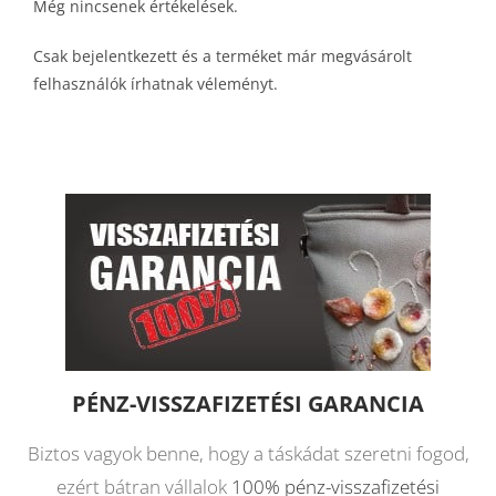
Még nincsenek értékelések.
Csak bejelentkezett és a terméket már megvásárolt
felhasználók írhatnak véleményt.
PÉNZ-VISSZAFIZETÉSI GARANCIA
Biztos vagyok benne, hogy a táskádat szeretni fogod,
ezért bátran vállalok
100% pénz-visszafizetési