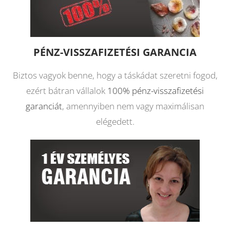
PÉNZ-VISSZAFIZETÉSI GARANCIA
Biztos vagyok benne, hogy a táskádat szeretni fogod,
ezért bátran vállalok
100% pénz-visszafizetési
garanciát
, amennyiben nem vagy maximálisan
elégedett.