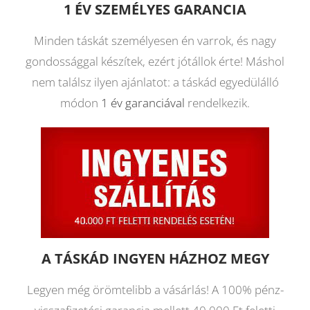
1 ÉV SZEMÉLYES GARANCIA
Minden táskát személyesen én varrok, és nagy
gondossággal készítek, ezért jótállok érte! Máshol
nem találsz ilyen ajánlatot: a táskád egyedülálló
módon
1 év garanciával
rendelkezik.
A TÁSKÁD INGYEN HÁZHOZ MEGY
Legyen még örömtelibb a vásárlás! A 100% pénz-