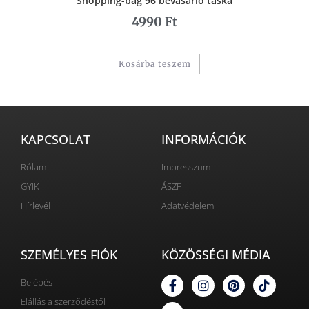
Shopping-bag 96 bevásárló táska
4990
Ft
Kosárba teszem
KAPCSOLAT
INFORMÁCIÓK
Rólam
Impresszum
GYIK
ÁSZF
Hírlevél
Adatvédelem
SZEMÉLYES FIÓK
KÖZÖSSÉGI MÉDIA
Belépés
Elállás a szerződéstől