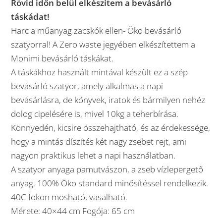
Rövid időn belül elkészítem a bevásárló
táskádat!
Harc a műanyag zacskók ellen- Öko bevásárló
szatyorral! A Zero waste jegyében elkészítettem a
Monimi bevásárló táskákat.
A táskákhoz használt mintával készült ez a szép
bevásárló szatyor, amely alkalmas a napi
bevásárlásra, de könyvek, iratok és bármilyen nehéz
dolog cipelésére is, mivel 10kg a teherbírása.
Könnyedén, kicsire összehajtható, és az érdekessége,
hogy a mintás díszítés két nagy zsebet rejt, ami
nagyon praktikus lehet a napi használatban.
A szatyor anyaga pamutvászon, a zseb vízlepergető
anyag. 100% Öko standard minősítéssel rendelkezik.
40C fokon mosható, vasalható.
Mérete: 40×44 cm Fogója: 65 cm