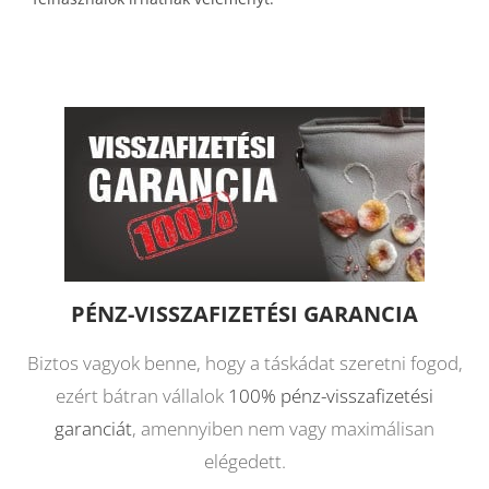
PÉNZ-VISSZAFIZETÉSI GARANCIA
Biztos vagyok benne, hogy a táskádat szeretni fogod,
ezért bátran vállalok
100% pénz-visszafizetési
garanciát
, amennyiben nem vagy maximálisan
elégedett.