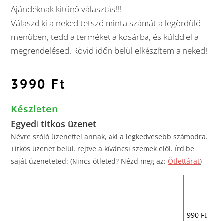
Ajándéknak kitűnő választás!!!
Válaszd ki a neked tetsző minta számát a legördülő
menüben, tedd a terméket a kosárba, és küldd el a
megrendelésed. Rövid időn belül elkészítem a neked!
3990
Ft
Készleten
Egyedi titkos üzenet
Névre szóló üzenettel annak, aki a legkedvesebb számodra.
Titkos üzenet belül, rejtve a kíváncsi szemek elől. Írd be
saját üzeneteted: (Nincs ötleted? Nézd meg az:
Ötlettárat
)
990 Ft