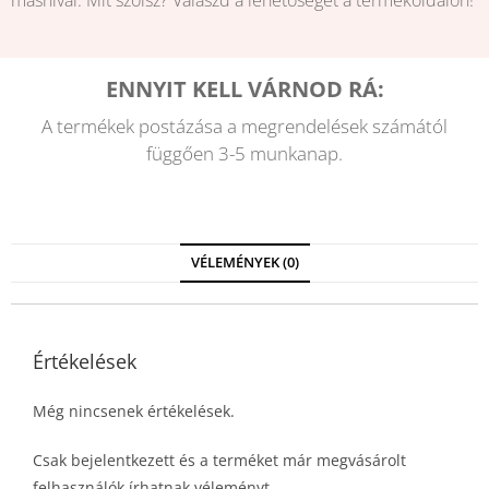
masnival. Mit szólsz? Válaszd a lehetőséget a termékoldalon!
ENNYIT KELL VÁRNOD RÁ:
A termékek postázása a megrendelések számától
függően 3-5 munkanap.
VÉLEMÉNYEK (0)
Értékelések
Még nincsenek értékelések.
Csak bejelentkezett és a terméket már megvásárolt
felhasználók írhatnak véleményt.