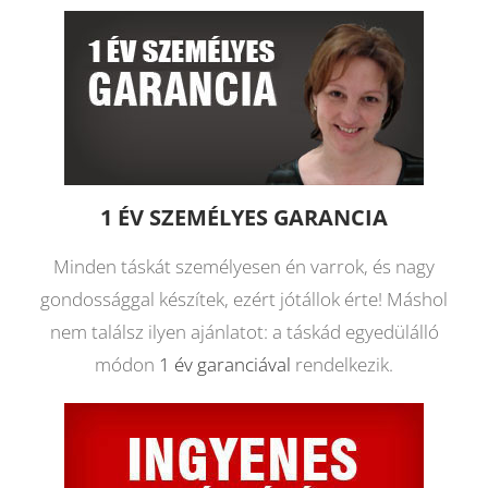
1 ÉV SZEMÉLYES GARANCIA
Minden táskát személyesen én varrok, és nagy
gondossággal készítek, ezért jótállok érte! Máshol
nem találsz ilyen ajánlatot: a táskád egyedülálló
módon
1 év garanciával
rendelkezik.