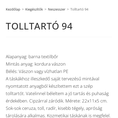
Kezdőlap
>
Kiegészítők
>
Neszesszer
>
Tolltartó 94
TOLLTARTÓ 94
Alapanyag: barna textilbőr
Mintás anyag: kordura vászon
Bélés: Vászon vagy vízhatlan PE
A táskákhoz illeszkedő saját tervezésű mintával
nyomtatott anyagból készítettem ezt a szép
tolltartót. Vatelinnel béleltem a jó tartás és puhaság
érdekében. Cipzárral záródik. Mérete: 22x11x5 cm.
Sok-sok ceruza, toll, radír, kisebb tégely, apróság
tárolására alkalmas. Kozmetikai táskának is megfelel.