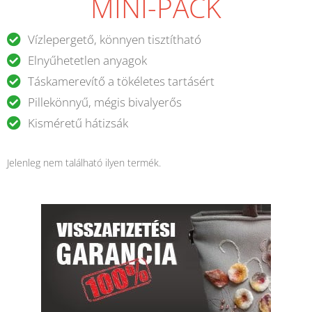
MINI-PACK
Vízlepergető, könnyen tisztítható
Elnyűhetetlen anyagok
Táskamerevítő a tökéletes tartásért
Pillekönnyű, mégis bivalyerős
Kisméretű hátizsák
Jelenleg nem található ilyen termék.