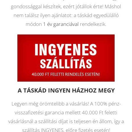
gondossággal készítek, ezért jótállok érte! Máshol
nem találsz ilyen ajánlatot: a táskád egyedülálló
módon
1 év garanciával
rendelkezik.
A TÁSKÁD INGYEN HÁZHOZ MEGY
Legyen még örömtelibb a vásárlás! A 100% pénz-
visszafizetési garancia mellett 40.000 Ft feletti
vásárlásnál a szállítási díjat is teljesen én állom, így a
szállítás INGYENES, előre fizetés esetén!