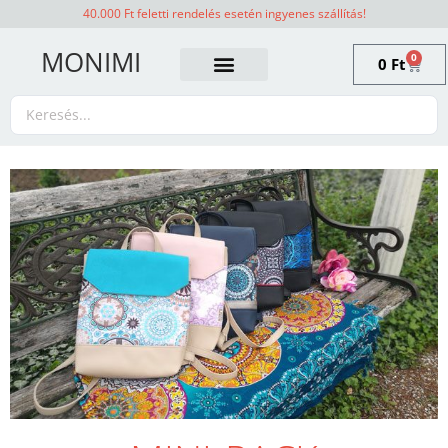
40.000 Ft feletti rendelés esetén ingyenes szállítás!
MONIMI
0
0
Ft