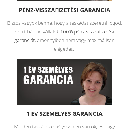
PÉNZ-VISSZAFIZETÉSI GARANCIA
Biztos vagyok benne, hogy a táskádat szeretni fogod,
ezért bátran vállalok
100% pénz-visszafizetési
garanciát
, amennyiben nem vagy maximálisan
elégedett.
1 ÉV SZEMÉLYES GARANCIA
Minden táskát személyesen én varrok, és nagy