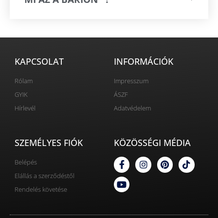
KAPCSOLAT
INFORMÁCIÓK
Rólam
Impresszum
GYIK
ÁSZF
Hírlevél
Adatvédelem
SZEMÉLYES FIÓK
KÖZÖSSÉGI MÉDIA
Belépés
Elállás a szerződéstől
Rendelés követése