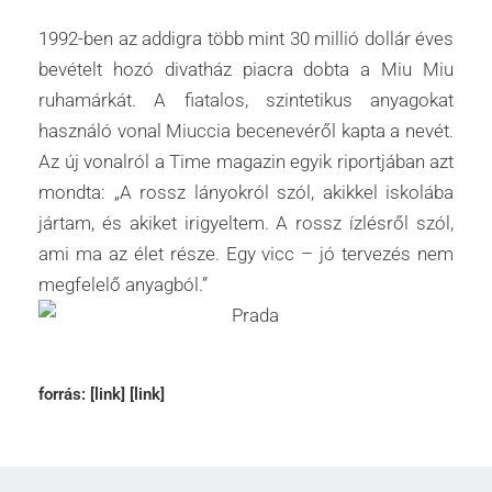
1992-ben az addigra több mint 30 millió dollár éves
bevételt hozó divatház piacra dobta a Miu Miu
ruhamárkát. A fiatalos, szintetikus anyagokat
használó vonal Miuccia becenevéről kapta a nevét.
Az új vonalról a Time magazin egyik riportjában azt
mondta: „A rossz lányokról szól, akikkel iskolába
jártam, és akiket irigyeltem. A rossz ízlésről szól,
ami ma az élet része. Egy vicc – jó tervezés nem
megfelelő anyagból.”
forrás:
[link]
[link]