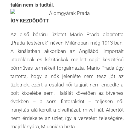
talán nem is tudtál.
ÍGY KEZDŐDÖTT
Az első bőráru üzletet Mario Prada alapította
„Prada testvérek” néven Milánóban még 1913-ban.
A kínálatban akkoriban az Angliából importált
utazóládák és kézitáskák mellett saját készítésű
bőrműves termékeit forgalmazta. Mario Prada úgy
tartotta, hogy a nők jelenléte nem tesz jót az
üzletnek, ezért a család női tagjait nem engedte a
bolt közelébe sem. Halálát követően az ötvenes
években – a sors fintoraként – teljesen női
irányítás alá került a divatházat, mivel fiát, Albertót
nem érdekelte az üzlet, így a vezetést feleségére,
majd lányára, Miucciára bízta.