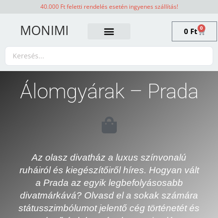
40.000 Ft feletti rendelés esetén ingyenes szállítás!
MONIMI
0
0
Ft
Álomgyárak – Prada
Az olasz divatház a luxus színvonalú
ruháiról és kiegészítőiről híres. Hogyan vált
a Prada az egyik legbefolyásosabb
divatmárkává? Olvasd el a sokak számára
státusszimbólumot jelentő cég történetét és