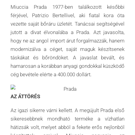
Miuccia Prada 1977-ben találkozott későbbi
férjével, Patrizio Bertellivel, aki fiatal kora óta
vezette saját bőráru üzletét. Tanácsai segítségével
jutott a divat élvonalába a Prada. Azt javasolta,
hogy ne az angol import árut forgalmazzák, hanem
modernizálva a céget, saját maguk készítsenek
táskákat és bőröndöket. A javaslat bevált, és
hamarosan a korábban anyagi gondokkal küszködő
cég bevétele elérte a 400.000 dollárt.
AZ ÁTTÖRÉS
Az igazi sikerre várni kellett. A megújult Prada első
sikeresebbnek mondható terméke a vízhatlan
hátizsák volt, melyet abból a fekete erős nejlonból