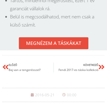
Tartós, mindenhol megerősített, ezért 1 év
garanciát vállalok rá.
Belül is megcsodálhatod, mert nem csak a
külső számít.
MEGNÉZEM A TÁSKÁKAT
ELŐZŐ
KÖVETKEZŐ
Baj van a tengerésszel?
Fendi 2017-es táska kollekció
2016-05-21
00:00