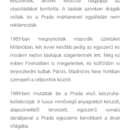
készítettek, amivel Miuccia nagyapja az
utazóládákat borította. A táskák azonban drágák
voltak, és a Prada márkanevet egyáltalán nem
reklámozták.
1983-ban megnyitották második üzletüket
Milánóban, két évvel később pedig az egyszerű és
modern nejlon táskájuk slágertermék lett. Még ez
évben Firenzében is megjelentek, és külföldön is
terjeszkedni tudtak. Párizs, Madrid és New Yorkban
szerepelt a célpontok között.
1989-ben mutatták be a Prada első készruha-
kollekcióját. A luxus minőségű anyagokból készült,
alapszínekből tervezett, egyszerű vonalú
darabjaival a Prada egyszerre berobbant a divat
világába.