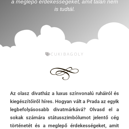
a meglepő érdekességeket, amit talán nem
is tudtál.
CUKIBAGOLY
Az olasz divatház a luxus színvonalú ruháiról és
kiegészítőiről híres. Hogyan vált a Prada az egyik
legbefolyásosabb divatmárkává? Olvasd el a
sokak számára státusszimbólumot jelentő cég
történetét és a meglepő érdekességeket, amit