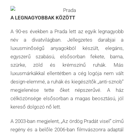
A LEGNAGYOBBAK KÖZÖTT
A 90-es években a Prada lett az egyik legnagyobb
név a divatvilágban. Jellegzetes darabjai a
luxusminőségű anyagokból készült, elegáns,
egyszerű szabású, elsősorban fekete, barna,
szürke, zöld és krémszínű ruhák. Más
luxusmárkákkal ellentétben a cég logója nem vált
design-elemmé, a ruhák és kiegészítők „anti-sznob”
megjelenése tette őket népszerűvé. A ház
célközönsége elsősorban a magas beosztású, jól
kereső dolgozó nő lett.
A 2003-ban megjelent, „Az ördög Pradát visel” című
regény és a belőle 2006-ban filmvászonra adaptál