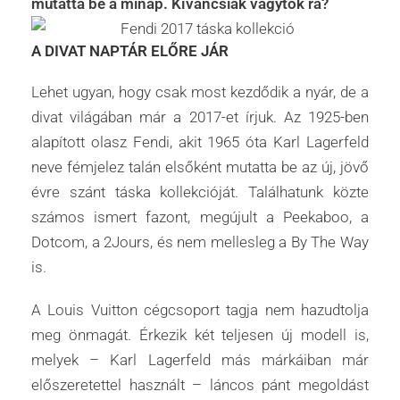
mutatta be a minap. Kíváncsiak vagytok rá?
A DIVAT NAPTÁR ELŐRE JÁR
Lehet ugyan, hogy csak most kezdődik a nyár, de a
divat világában már a 2017-et írjuk. Az 1925-ben
alapított olasz Fendi, akit 1965 óta Karl Lagerfeld
neve fémjelez talán elsőként mutatta be az új, jövő
évre szánt táska kollekcióját. Találhatunk közte
számos ismert fazont, megújult a Peekaboo, a
Dotcom, a 2Jours, és nem mellesleg a By The Way
is.
A Louis Vuitton cégcsoport tagja nem hazudtolja
meg önmagát. Érkezik két teljesen új modell is,
melyek – Karl Lagerfeld más márkáiban már
előszeretettel használt – láncos pánt megoldást