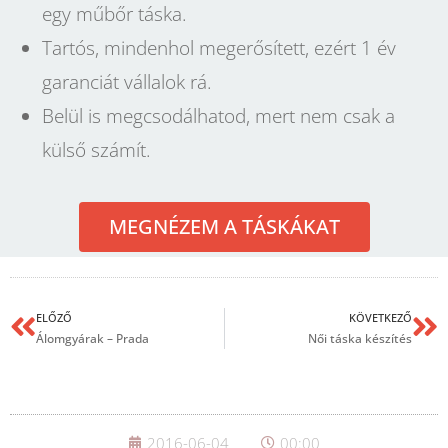
egy műbőr táska.
Tartós, mindenhol megerősített, ezért 1 év
garanciát vállalok rá.
Belül is megcsodálhatod, mert nem csak a
külső számít.
MEGNÉZEM A TÁSKÁKAT
ELŐZŐ
KÖVETKEZŐ
Álomgyárak – Prada
Női táska készítés
2016-06-04
00:00