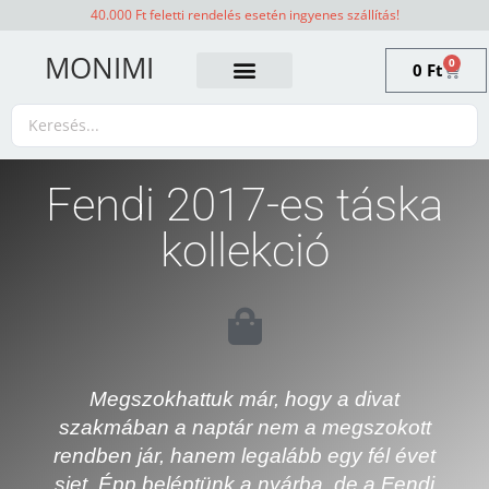
40.000 Ft feletti rendelés esetén ingyenes szállítás!
MONIMI
0
0
Ft
Fendi 2017-es táska
kollekció
Megszokhattuk már, hogy a divat
szakmában a naptár nem a megszokott
rendben jár, hanem legalább egy fél évet
siet. Épp beléptünk a nyárba, de a Fendi