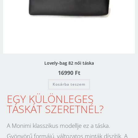
Lovely-bag 82 női táska
16990
Ft
Kosárba teszem
EGY KÜLÖNLEGES
TÁSKÁT SZERETNÉL?
A Monimi klasszikus modellje ez a táska.
Gyönyörű formájú, változatos minták díszítik. A