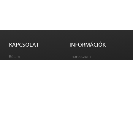
KAPCSOLAT
INFORMÁCIÓK
Rólam
Impresszum
GYIK
ÁSZF
Hírlevél
Adatvédelem
SZEMÉLYES FIÓK
KÖZÖSSÉGI MÉDIA
Belépés
Elállás a szerződéstől
Rendelés követése