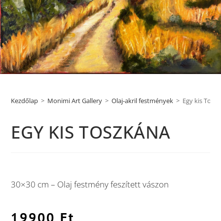
Kezdőlap
>
Monimi Art Gallery
>
Olaj-akril festmények
>
Egy kis Tosz
EGY KIS TOSZKÁNA
30×30 cm – Olaj festmény feszített vászon
19900
Ft