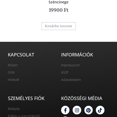
Széncinege
19900
Ft
Kosárba teszem
KAPCSOLAT
INFORMÁCIÓK
Rólam
Impresszum
GYIK
ÁSZF
Hírlevél
Adatvédelem
SZEMÉLYES FIÓK
KÖZÖSSÉGI MÉDIA
Belépés
Elállás a szerződéstől