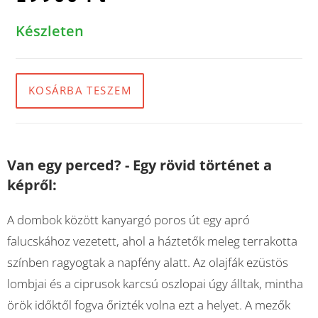
Készleten
KOSÁRBA TESZEM
Van egy perced? - Egy rövid történet a
képről:
A dombok között kanyargó poros út egy apró
falucskához vezetett, ahol a háztetők meleg terrakotta
színben ragyogtak a napfény alatt. Az olajfák ezüstös
lombjai és a ciprusok karcsú oszlopai úgy álltak, mintha
örök időktől fogva őrizték volna ezt a helyet. A mezők