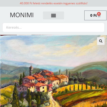
40.000 Ft feletti rendelés esetén ingyenes szállítás!
MONIMI
0
0
Ft
🔍