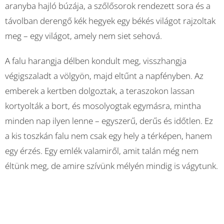
aranyba hajló búzája, a szőlősorok rendezett sora és a
távolban derengő kék hegyek egy békés világot rajzoltak
meg – egy világot, amely nem siet sehová.
A falu harangja délben kondult meg, visszhangja
végigszaladt a völgyön, majd eltűnt a napfényben. Az
emberek a kertben dolgoztak, a teraszokon lassan
kortyolták a bort, és mosolyogtak egymásra, mintha
minden nap ilyen lenne – egyszerű, derűs és időtlen. Ez
a kis toszkán falu nem csak egy hely a térképen, hanem
egy érzés. Egy emlék valamiről, amit talán még nem
éltünk meg, de amire szívünk mélyén mindig is vágytunk.