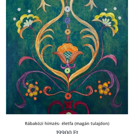
Rábaközi hímzés- életfa (magán tulajdon)
19900
Ft