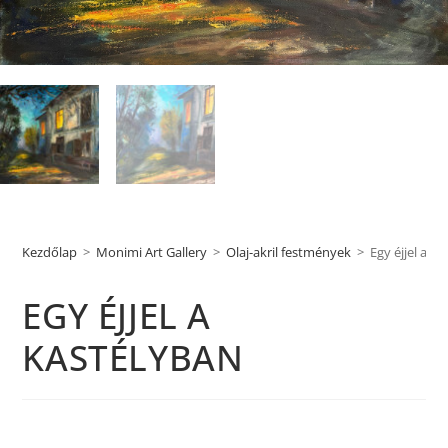
Kezdőlap
>
Monimi Art Gallery
>
Olaj-akril festmények
>
Egy éjjel a k
EGY ÉJJEL A
KASTÉLYBAN