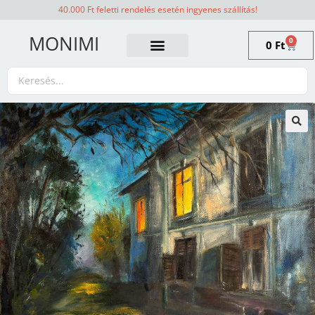
40.000 Ft feletti rendelés esetén ingyenes szállítás!
MONIMI
0
0
Ft
🔍