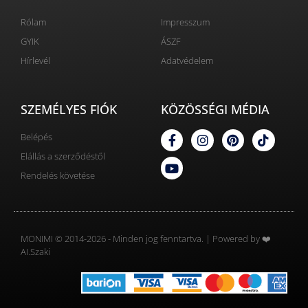
Rólam
Impresszum
GYIK
ÁSZF
Hírlevél
Adatvédelem
SZEMÉLYES FIÓK
KÖZÖSSÉGI MÉDIA
Belépés
Elállás a szerződéstől
Rendelés követése
MONIMI © 2014-2026 - Minden jog fenntartva. | Powered by ❤️
AI.Szaki