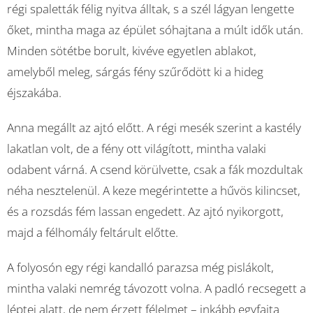
régi spaletták félig nyitva álltak, s a szél lágyan lengette
őket, mintha maga az épület sóhajtana a múlt idők után.
Minden sötétbe borult, kivéve egyetlen ablakot,
amelyből meleg, sárgás fény szűrődött ki a hideg
éjszakába.
Anna megállt az ajtó előtt. A régi mesék szerint a kastély
lakatlan volt, de a fény ott világított, mintha valaki
odabent várná. A csend körülvette, csak a fák mozdultak
néha nesztelenül. A keze megérintette a hűvös kilincset,
és a rozsdás fém lassan engedett. Az ajtó nyikorgott,
majd a félhomály feltárult előtte.
A folyosón egy régi kandalló parazsa még pislákolt,
mintha valaki nemrég távozott volna. A padló recsegett a
léptei alatt, de nem érzett félelmet – inkább egyfajta