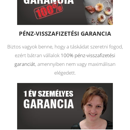
PÉNZ-VISSZAFIZETÉSI GARANCIA
Biztos vagyok benne, hogy a táskádat szeretni fogod,
ezért bátran vállalok
100% pénz-visszafizetési
garanciát
, amennyiben nem vagy maximálisan
elégedett.