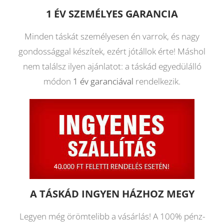
1 ÉV SZEMÉLYES GARANCIA
Minden táskát személyesen én varrok, és nagy
gondossággal készítek, ezért jótállok érte! Máshol
nem találsz ilyen ajánlatot: a táskád egyedülálló
módon
1 év garanciával
rendelkezik.
A TÁSKÁD INGYEN HÁZHOZ MEGY
Legyen még örömtelibb a vásárlás! A 100% pénz-