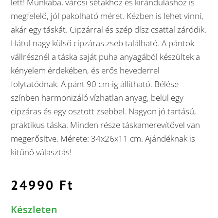
lett! Munkába, városi sétákhoz és kiránduláshoz is
megfelelő, jól pakolható méret. Kézben is lehet vinni,
akár egy táskát. Cipzárral és szép dísz csattal záródik.
Hátul nagy külső cipzáras zseb található. A pántok
vállrésznél a táska saját puha anyagából készültek a
kényelem érdekében, és erős hevederrel
folytatódnak. A pánt 90 cm-ig állítható. Bélése
színben harmonizáló vízhatlan anyag, belül egy
cipzáras és egy osztott zsebbel. Nagyon jó tartású,
praktikus táska. Minden része táskamerevítővel van
megerősítve. Mérete: 34x26x11 cm. Ajándéknak is
kitűnő választás!
24990
Ft
Készleten