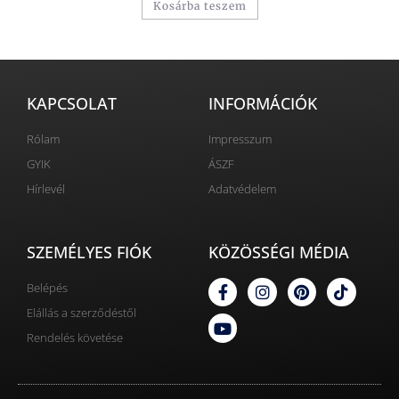
Kosárba teszem
KAPCSOLAT
INFORMÁCIÓK
Rólam
Impresszum
GYIK
ÁSZF
Hírlevél
Adatvédelem
SZEMÉLYES FIÓK
KÖZÖSSÉGI MÉDIA
Belépés
Elállás a szerződéstől
Rendelés követése