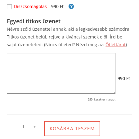
Díszcsomagolás
990 Ft
Egyedi titkos üzenet
Névre szóló üzenettel annak, aki a legkedvesebb számodra.
Titkos üzenet belül, rejtve a kíváncsi szemek elől. Írd be
saját üzeneteted: (Nincs ötleted? Nézd meg az:
Ötlettárat
)
990 Ft
250
karakter maradt
-
+
KOSÁRBA TESZEM