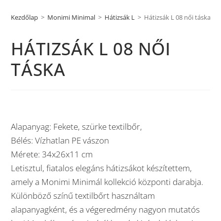
Kezdőlap
>
Monimi Minimal
>
Hátizsák L
>
Hátizsák L 08 női táska
HÁTIZSÁK L 08 NŐI
TÁSKA
Alapanyag: Fekete, szürke textilbőr,
Bélés: Vízhatlan PE vászon
Mérete: 34x26x11 cm
Letisztul, fiatalos elegáns hátizsákot készítettem,
amely a Monimi Minimál kollekció központi darabja.
Különböző színű textilbőrt használtam
alapanyagként, és a végeredmény nagyon mutatós