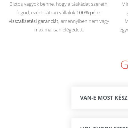
Biztos vagyok benne, hogy a táskádat szeretni
Mi
fogod, ezért bátran vállalok
100% pénz-
visszafizetési garanciát
, amennyiben nem vagy
M
maximálisan elégedett.
egy
G
VAN-E MOST KÉS