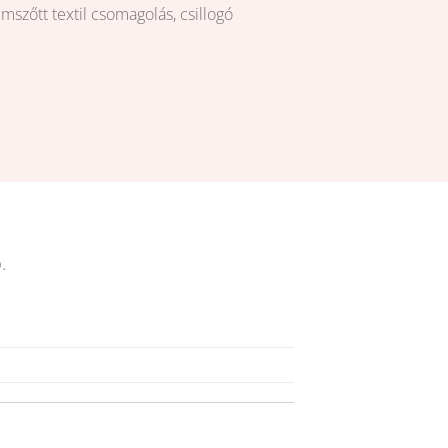
emszőtt textil csomagolás, csillogó
.