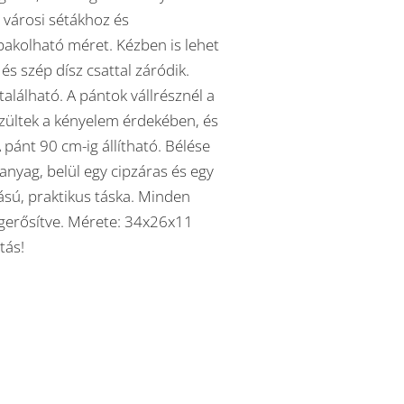
 városi sétákhoz és
 pakolható méret. Kézben is lehet
 és szép dísz csattal záródik.
található. A pántok vállrésznél a
zültek a kényelem érdekében, és
 pánt 90 cm-ig állítható. Bélése
anyag, belül egy cipzáras és egy
ású, praktikus táska. Minden
gerősítve. Mérete: 34x26x11
tás!