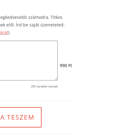
 legkedvesebb számodra. Titkos
ek elől. Írd be saját üzeneteted:
tárat
)
990 Ft
250
karakter maradt
A TESZEM