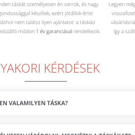
nden táskát személyesen én varrok, és nagy
Legyen még
gondossággal készítek, ezért jótállok érte!
visszafize
áshol nem találsz ilyen ajánlatot: a táskád
vásárlásnál
edülálló módon
1 év garanciával
rendelkezik.
így a szá
YAKORI KÉRDÉSEK
ZEN VALAMILYEN TÁSKA?