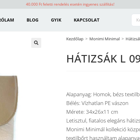
40.000 Ft feletti rendelés esetén ingyenes szállítás!
RÓLAM
BLOG
GYIK
KAPCSOLAT
Kezdőlap
>
Monimi Minimal
>
Hátizsá
🔍
HÁTIZSÁK L 0
Alapanyag: Homok, bézs textilb
Bélés: Vízhatlan PE vászon
Mérete: 34x26x11 cm
Letisztul, fiatalos elegáns háti
Monimi Minimál kollekció közp
textilbőrt használtam alapany