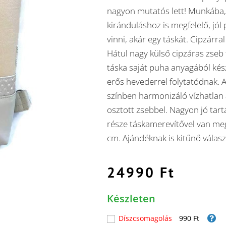
nagyon mutatós lett! Munkába,
kiránduláshoz is megfelelő, jól
vinni, akár egy táskát. Cipzárral
Hátul nagy külső cipzáras zseb 
táska saját puha anyagából kés
erős hevederrel folytatódnak. A
színben harmonizáló vízhatlan 
osztott zsebbel. Nagyon jó tart
része táskamerevítővel van me
cm. Ajándéknak is kitűnő válasz
24990
Ft
Készleten
Díszcsomagolás
990 Ft