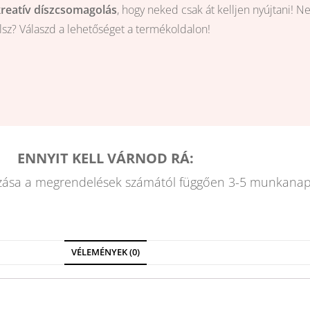
kreatív díszcsomagolás
, hogy neked csak át kelljen nyújtani! N
ólsz? Válaszd a lehetőséget a termékoldalon!
ENNYIT KELL VÁRNOD RÁ:
zása a megrendelések számától függően 3-5 munkanap
VÉLEMÉNYEK (0)