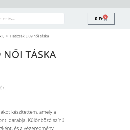
0
0
Ft
k L
>
Hátizsák L 09 női táska
9 NŐI TÁSKA
őr,
zsákot készítettem, amely a
onti darabja. Különböző színű
agként, és a végeredmény