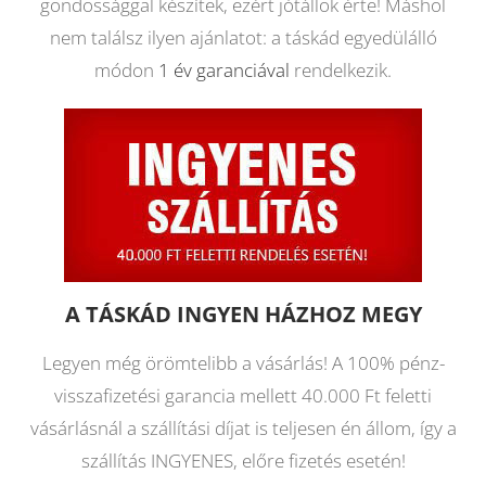
gondossággal készítek, ezért jótállok érte! Máshol
nem találsz ilyen ajánlatot: a táskád egyedülálló
módon
1 év garanciával
rendelkezik.
A TÁSKÁD INGYEN HÁZHOZ MEGY
Legyen még örömtelibb a vásárlás! A 100% pénz-
visszafizetési garancia mellett 40.000 Ft feletti
vásárlásnál a szállítási díjat is teljesen én állom, így a
szállítás INGYENES, előre fizetés esetén!