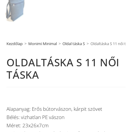
Kezdőlap
>
Monimi Minimal
>
Oldal táska S
>
Oldaltáska S 11 női tás
OLDALTÁSKA S 11 NŐI
TÁSKA
Alapanyag: Erős bútorvászon, kárpit szövet
Bélés: vizhatlan PE vászon
Méret: 23x26x7cm