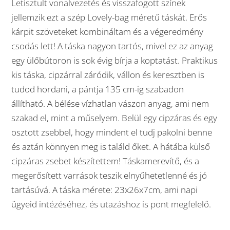
Letisztult vonalvezetés és visszafogott színek
jellemzik ezt a szép Lovely-bag méretű táskát. Erős
kárpit szöveteket kombináltam és a végeredmény
csodás lett! A táska nagyon tartós, mivel ez az anyag
egy ülőbútoron is sok évig bírja a koptatást. Praktikus
kis táska, cipzárral záródik, vállon és keresztben is
tudod hordani, a pántja 135 cm-ig szabadon
állítható. A bélése vízhatlan vászon anyag, ami nem
szakad el, mint a műselyem. Belül egy cipzáras és egy
osztott zsebbel, hogy mindent el tudj pakolni benne
és aztán könnyen meg is találd őket. A hátába külső
cipzáras zsebet készítettem! Táskamerevítő, és a
megerősített varrások teszik elnyűhetetlenné és jó
tartásúvá. A táska mérete: 23x26x7cm, ami napi
ügyeid intézéséhez, és utazáshoz is pont megfelelő.