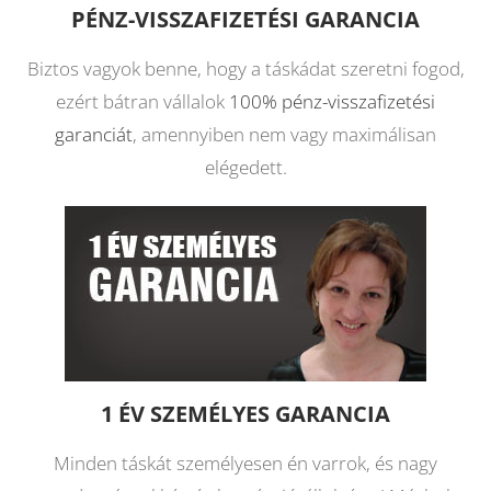
PÉNZ-VISSZAFIZETÉSI GARANCIA
Biztos vagyok benne, hogy a táskádat szeretni fogod,
ezért bátran vállalok
100% pénz-visszafizetési
garanciát
, amennyiben nem vagy maximálisan
elégedett.
1 ÉV SZEMÉLYES GARANCIA
Minden táskát személyesen én varrok, és nagy