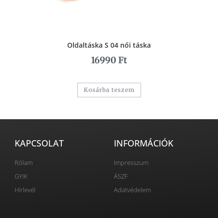
Oldaltáska S 04 női táska
16990
Ft
Kosárba teszem
KAPCSOLAT
INFORMÁCIÓK
Rólam
Impresszum
GYIK
ÁSZF
Hírlevél
Adatvédelem