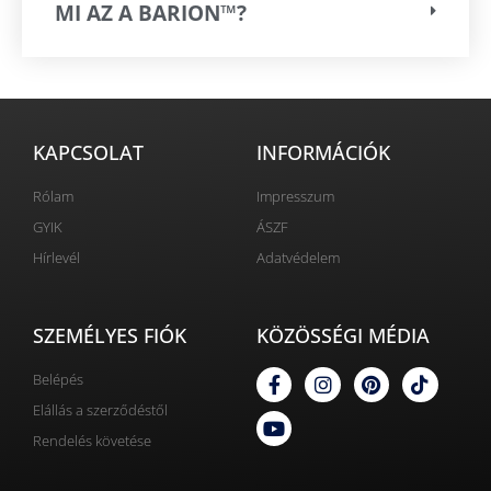
MI AZ A BARION™?
KAPCSOLAT
INFORMÁCIÓK
Rólam
Impresszum
GYIK
ÁSZF
Hírlevél
Adatvédelem
SZEMÉLYES FIÓK
KÖZÖSSÉGI MÉDIA
Belépés
Elállás a szerződéstől
Rendelés követése