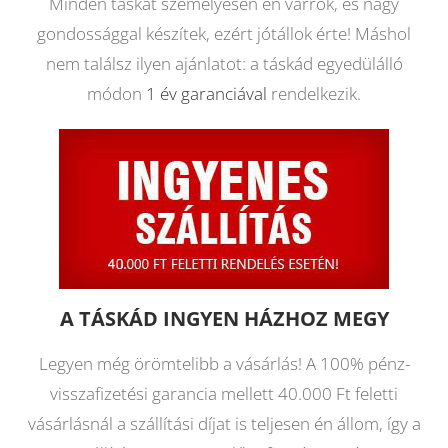
Minden táskát személyesen én varrok, és nagy
gondossággal készítek, ezért jótállok érte! Máshol
nem találsz ilyen ajánlatot: a táskád egyedülálló
módon
1 év garanciával
rendelkezik.
A TÁSKÁD INGYEN HÁZHOZ MEGY
Legyen még örömtelibb a vásárlás! A 100% pénz-
visszafizetési garancia mellett 40.000 Ft feletti
vásárlásnál a szállítási díjat is teljesen én állom, így a