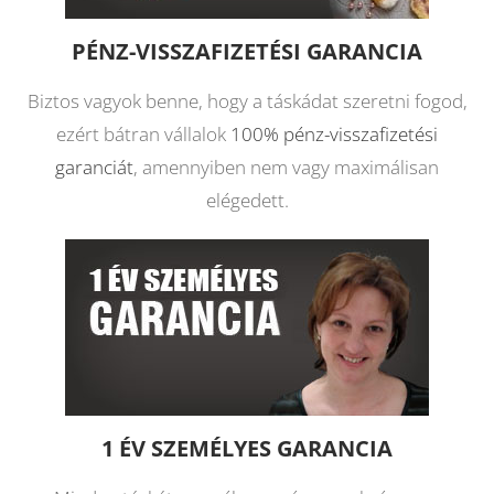
PÉNZ-VISSZAFIZETÉSI GARANCIA
Biztos vagyok benne, hogy a táskádat szeretni fogod,
ezért bátran vállalok
100% pénz-visszafizetési
garanciát
, amennyiben nem vagy maximálisan
elégedett.
1 ÉV SZEMÉLYES GARANCIA