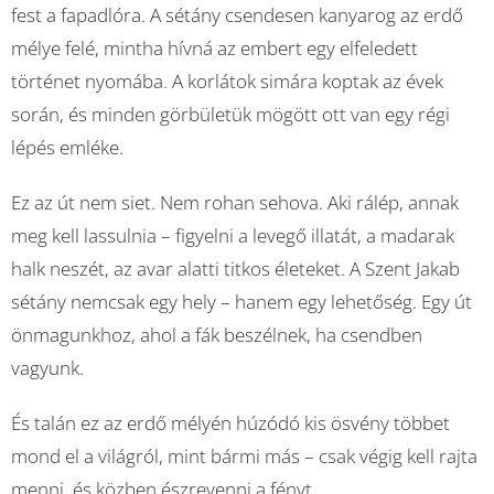
fest a fapadlóra. A sétány csendesen kanyarog az erdő
mélye felé, mintha hívná az embert egy elfeledett
történet nyomába. A korlátok simára koptak az évek
során, és minden görbületük mögött ott van egy régi
lépés emléke.
Ez az út nem siet. Nem rohan sehova. Aki rálép, annak
meg kell lassulnia – figyelni a levegő illatát, a madarak
halk neszét, az avar alatti titkos életeket. A Szent Jakab
sétány nemcsak egy hely – hanem egy lehetőség. Egy út
önmagunkhoz, ahol a fák beszélnek, ha csendben
vagyunk.
És talán ez az erdő mélyén húzódó kis ösvény többet
mond el a világról, mint bármi más – csak végig kell rajta
menni, és közben észrevenni a fényt.