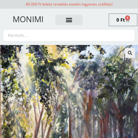
40.000 Ft feletti rendelés esetén ingyenes szállítás!
MONIMI
0
0
Ft
🔍