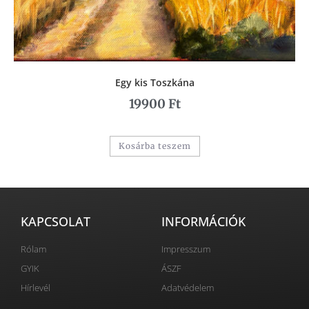
Egy kis Toszkána
19900
Ft
Kosárba teszem
KAPCSOLAT
INFORMÁCIÓK
Rólam
Impresszum
GYIK
ÁSZF
Hírlevél
Adatvédelem