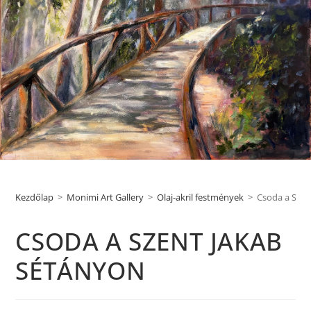
Kezdőlap
>
Monimi Art Gallery
>
Olaj-akril festmények
>
Csoda a Szen
CSODA A SZENT JAKAB
SÉTÁNYON