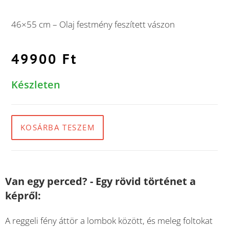
46×55 cm – Olaj festmény feszített vászon
49900
Ft
Készleten
KOSÁRBA TESZEM
Van egy perced? - Egy rövid történet a
képről:
A reggeli fény áttör a lombok között, és meleg foltokat