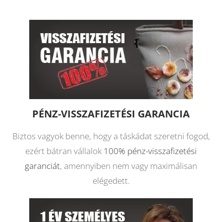
PÉNZ-VISSZAFIZETÉSI GARANCIA
Biztos vagyok benne, hogy a táskádat szeretni fogod,
ezért bátran vállalok
100% pénz-visszafizetési
garanciát
, amennyiben nem vagy maximálisan
elégedett.