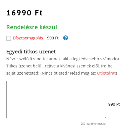
16990
Ft
Rendelésre készül
Díszcsomagolás
990 Ft
Egyedi titkos üzenet
Névre szóló üzenettel annak, aki a legkedvesebb számodra.
Titkos üzenet belül, rejtve a kíváncsi szemek elől. Írd be
saját üzeneteted: (Nincs ötleted? Nézd meg az:
Ötlettárat
)
990 Ft
250
karakter maradt