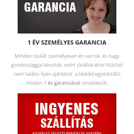
1 ÉV SZEMÉLYES GARANCIA
Minden táskát személyesen én varrok, és nagy
gondossággal készítek, ezért jótállok érte! Máshol
nem találsz ilyen ajánlatot: a táskád egyedülálló
módon
1 év garanciával
rendelkezik.