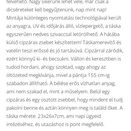
felvehető. Nagy sikerünk lehet vele, már csak a
dicséreteket kell begyűjtenünk, nap mint nap!
Mintája különleges nyomtatási technológiával került
az anyagra, UV és időjárás álló, vízlepergető, a táska
egyszerűen nedves szivaccsal letörölhető. A hátába
külső cipzáras zsebet készítettem! Táskamerevítő és
vatelin teszi erőssé és jó tartásúvá. Cipzárral záródik,
ezért könnyű ki- és becsukni. Vállon és keresztben is
tudod hordani, ahogy szoktad, vagy ahogy az
öltözeted megkívánja, mivel a pántja 155 cm-ig
szabadon állítható. A bélése erős vízhatlan anyag,
ami nem szakad el, mint a műselyem. Belül egy
cipzáras és egy osztott zsebbel, hogy mindent el tudj
pakolni benne és aztán könnyen meg is találd őket. A
táska mérete: 23x26x7cm, ami napi ügyeid
intézéséhez, és utazáshoz is pont megfelelő.