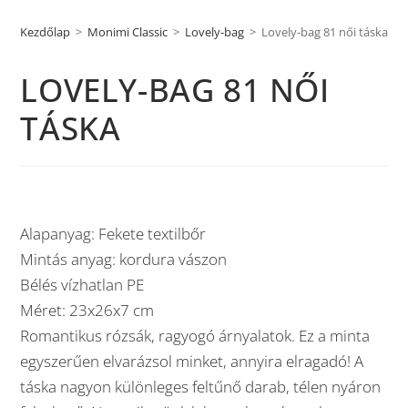
Kezdőlap
>
Monimi Classic
>
Lovely-bag
>
Lovely-bag 81 női táska
LOVELY-BAG 81 NŐI
TÁSKA
Alapanyag: Fekete textilbőr
Mintás anyag: kordura vászon
Bélés vízhatlan PE
Méret: 23x26x7 cm
Romantikus rózsák, ragyogó árnyalatok. Ez a minta
egyszerűen elvarázsol minket, annyira elragadó! A
táska nagyon különleges feltűnő darab, télen nyáron