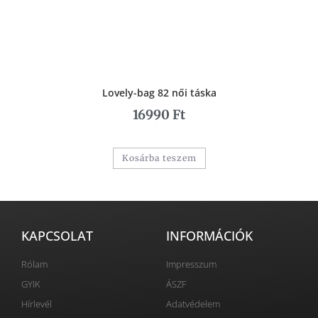
Lovely-bag 82 női táska
16990
Ft
Kosárba teszem
KAPCSOLAT
INFORMÁCIÓK
Rólam
Impresszum
GYIK
ÁSZF
Hírlevél
Adatvédelem