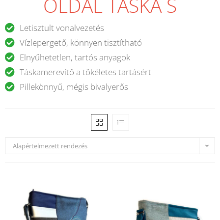
OLDAL TÁSKA S
Letisztult vonalvezetés
Vízlepergető, könnyen tisztítható
Elnyűhetetlen, tartós anyagok
Táskamerevítő a tökéletes tartásért
Pillekönnyű, mégis bivalyerős
Alapértelmezett rendezés