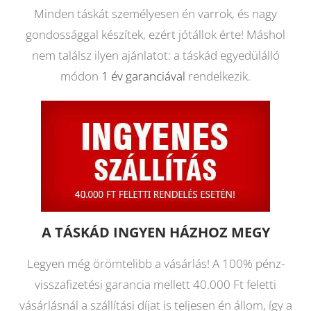
Minden táskát személyesen én varrok, és nagy
gondossággal készítek, ezért jótállok érte! Máshol
nem találsz ilyen ajánlatot: a táskád egyedülálló
módon
1 év garanciával
rendelkezik.
A TÁSKÁD INGYEN HÁZHOZ MEGY
Legyen még örömtelibb a vásárlás! A 100% pénz-
visszafizetési garancia mellett 40.000 Ft feletti
vásárlásnál a szállítási díjat is teljesen én állom, így a