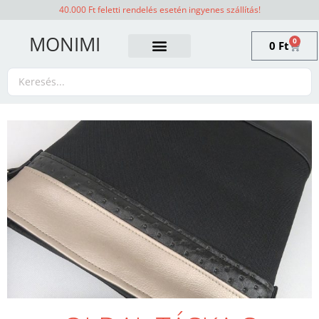
40.000 Ft feletti rendelés esetén ingyenes szállítás!
MONIMI
0
0
Ft