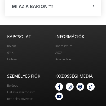
MI AZ A BARION™?
KAPCSOLAT
INFORMÁCIÓK
Rólam
Impresszum
GYIK
ÁSZF
Hírlevél
Adatvédelem
SZEMÉLYES FIÓK
KÖZÖSSÉGI MÉDIA
Belépés
Elállás a szerződéstől
Rendelés követése