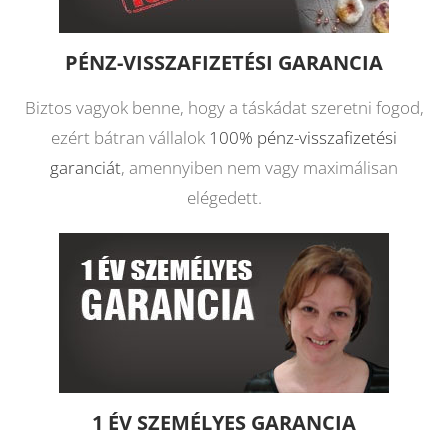
PÉNZ-VISSZAFIZETÉSI GARANCIA
Biztos vagyok benne, hogy a táskádat szeretni fogod,
ezért bátran vállalok
100% pénz-visszafizetési
garanciát
, amennyiben nem vagy maximálisan
elégedett.
1 ÉV SZEMÉLYES GARANCIA