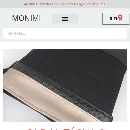
40.000 Ft feletti rendelés esetén ingyenes szállítás!
MONIMI
0
0
Ft