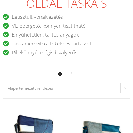
OLDAL TÁSKA S
Letisztult vonalvezetés
Vízlepergető, könnyen tisztítható
Elnyűhetetlen, tartós anyagok
Táskamerevítő a tökéletes tartásért
Pillekönnyű, mégis bivalyerős
Alapértelmezett rendezés