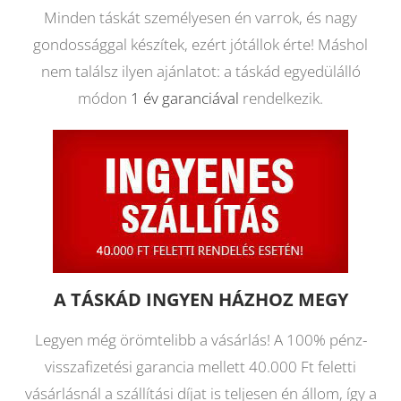
Minden táskát személyesen én varrok, és nagy
gondossággal készítek, ezért jótállok érte! Máshol
nem találsz ilyen ajánlatot: a táskád egyedülálló
módon
1 év garanciával
rendelkezik.
A TÁSKÁD INGYEN HÁZHOZ MEGY
Legyen még örömtelibb a vásárlás! A 100% pénz-
visszafizetési garancia mellett 40.000 Ft feletti
vásárlásnál a szállítási díjat is teljesen én állom, így a