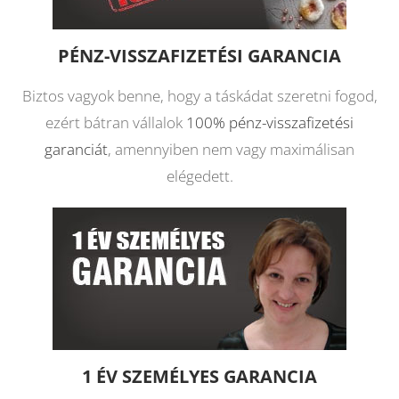
PÉNZ-VISSZAFIZETÉSI GARANCIA
Biztos vagyok benne, hogy a táskádat szeretni fogod,
ezért bátran vállalok
100% pénz-visszafizetési
garanciát
, amennyiben nem vagy maximálisan
elégedett.
1 ÉV SZEMÉLYES GARANCIA