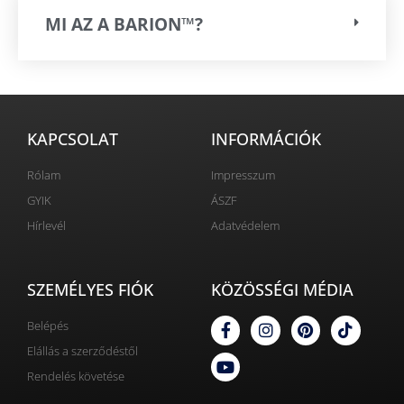
MI AZ A BARION™?
KAPCSOLAT
INFORMÁCIÓK
Rólam
Impresszum
GYIK
ÁSZF
Hírlevél
Adatvédelem
SZEMÉLYES FIÓK
KÖZÖSSÉGI MÉDIA
Belépés
Elállás a szerződéstől
Rendelés követése